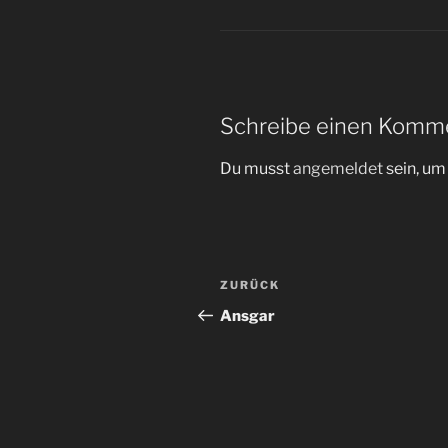
Schreibe einen Komm
Du musst
angemeldet
sein, u
Beitragsnavigation
Vorheriger
ZURÜCK
Beitrag
Ansgar