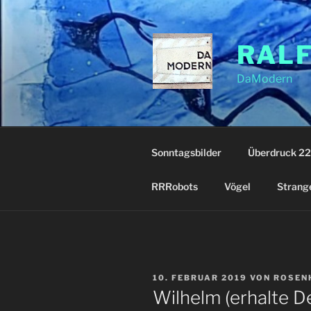
Zum
Inhalt
springen
RAL
DaModern
Sonntagsbilder
Überdruck 22
RRRobots
Vögel
Strang
VERÖFFENTLICHT
10. FEBRUAR 2019
VON
ROSEN
AM
Wilhelm (erhalte De