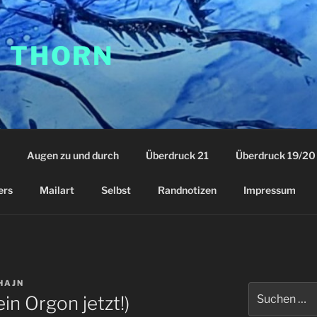
F THORN
Augen zu und durch
Überdruck 21
Überdruck 19/20
ers
Mailart
Selbst
Randnotizen
Impressum
HAJN
Suchen
in Orgon jetzt!)
nach: