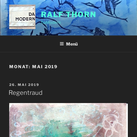
Zum
Inhalt
RALF THORN
springen
DaModern
Menü
MONAT:
MAI 2019
VERÖFFENTLICHT
26. MAI 2019
AM
Regentraud