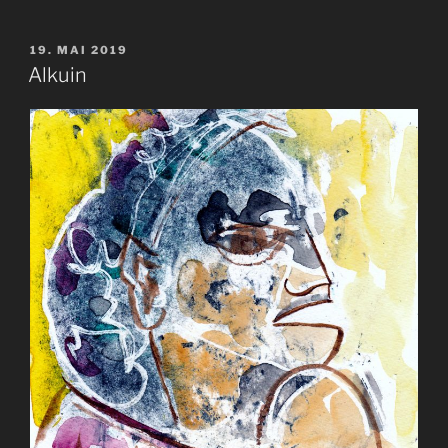
VERÖFFENTLICHT
19. MAI 2019
AM
Alkuin