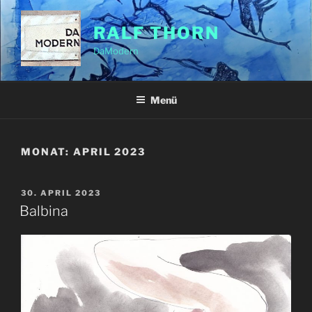
Zum
Inhalt
RALF THORN
springen
DaModern
Menü
MONAT:
APRIL 2023
VERÖFFENTLICHT
30. APRIL 2023
AM
Balbina