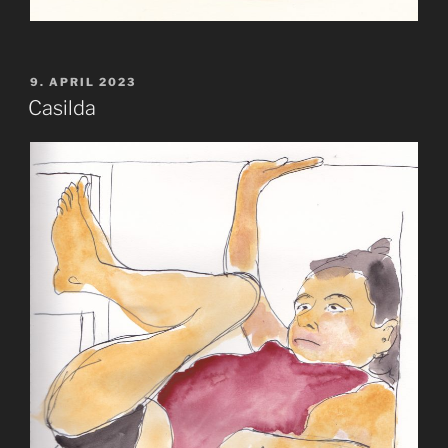
VERÖFFENTLICHT
9. APRIL 2023
AM
Casilda