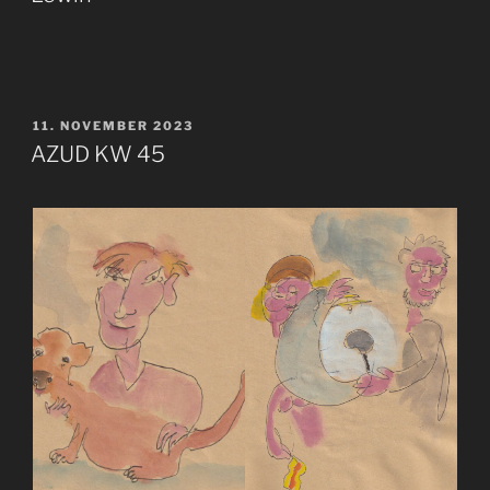
VERÖFFENTLICHT
11. NOVEMBER 2023
AM
AZUD KW 45