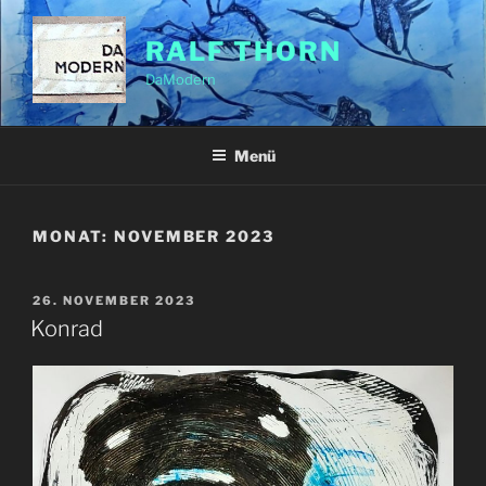
Zum
Inhalt
RALF THORN
springen
DaModern
Menü
MONAT:
NOVEMBER 2023
VERÖFFENTLICHT
26. NOVEMBER 2023
AM
Konrad