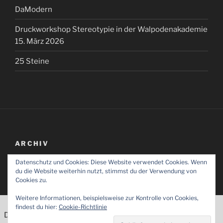
DaModern
Druckworkshop Stereotypie in der Walpodenakademie
15. März 2026
25 Steine
ARCHIV
Datenschutz und Cookies: Diese Website verwendet Cookies. Wenn
Archiv
du die Website weiterhin nutzt, stimmst du der Verwendung von
Cookies zu.
Weitere Informationen, beispielsweise zur Kontrolle von Cookies,
Cookies erleichtern die Bereitstellung unserer
findest du hier:
Cookie-Richtlinie
Dienste. Mit der Nutzung unserer Dienste erklären Sie