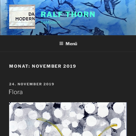
Zum
Inhalt
RALF THORN
springen
DaModern
Menü
MONAT:
NOVEMBER 2019
VERÖFFENTLICHT
24. NOVEMBER 2019
AM
Flora