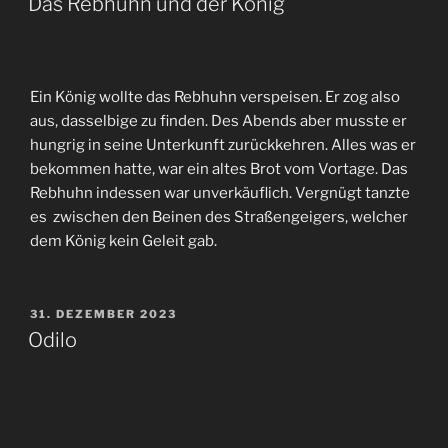
Das Rebhuhn und der König
Ein König wollte das Rebhuhn verspeisen. Er zog also
aus, dasselbige zu finden. Des Abends aber musste er
hungrig in seine Unterkunft zurückkehren. Alles was er
bekommen hatte, war ein altes Brot vom Vortage. Das
Rebhuhn indessen war unverkäuflich. Vergnügt tanzte
es zwischen den Beinen des Straßengeigers, welcher
dem König kein Geleit gab.
VERÖFFENTLICHT
31. DEZEMBER 2023
AM
Odilo