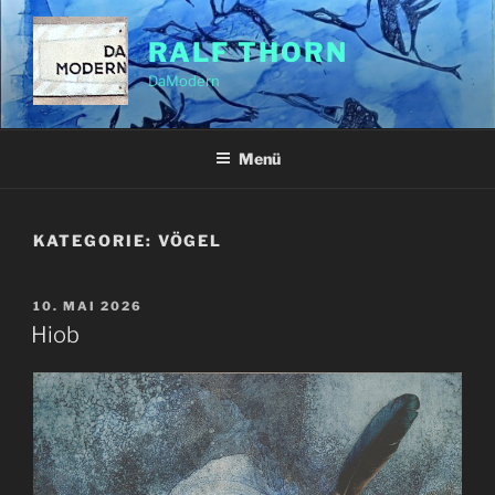
Zum
Inhalt
RALF THORN
springen
DaModern
Menü
KATEGORIE:
VÖGEL
VERÖFFENTLICHT
10. MAI 2026
AM
Hiob