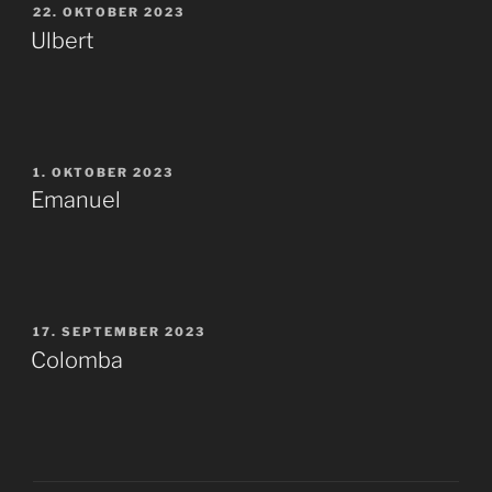
VERÖFFENTLICHT
22. OKTOBER 2023
AM
Ulbert
VERÖFFENTLICHT
1. OKTOBER 2023
AM
Emanuel
VERÖFFENTLICHT
17. SEPTEMBER 2023
AM
Colomba