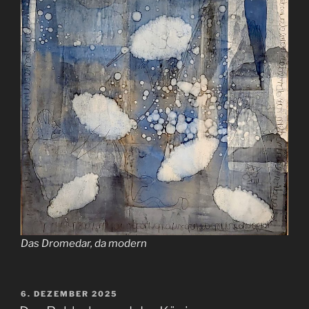
Das Dromedar, da modern
VERÖFFENTLICHT
6. DEZEMBER 2025
AM