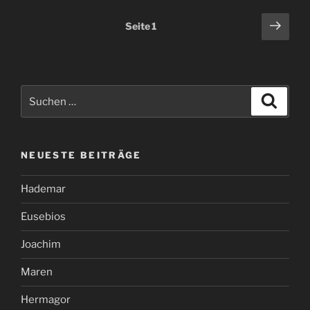
Seitennummerierung
Näch
Seite
1
Seit
der
Beiträge
Suchen
Suche
nach:
NEUESTE BEITRÄGE
Hademar
Eusebios
Joachim
Maren
Hermagor