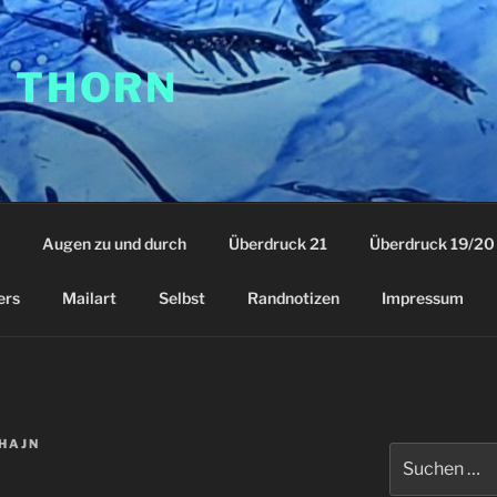
F THORN
Augen zu und durch
Überdruck 21
Überdruck 19/20
ers
Mailart
Selbst
Randnotizen
Impressum
HAJN
Suchen
nach: