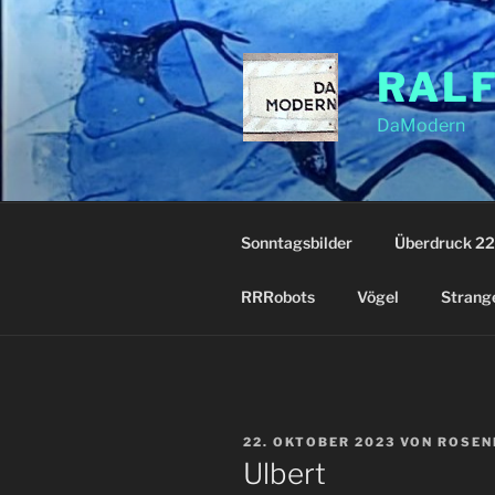
Zum
Inhalt
springen
RAL
DaModern
Sonntagsbilder
Überdruck 22
RRRobots
Vögel
Strang
VERÖFFENTLICHT
22. OKTOBER 2023
VON
ROSEN
AM
Ulbert