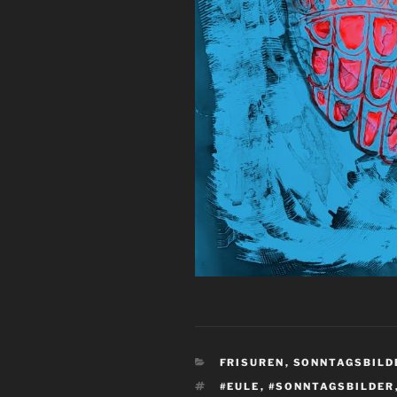
KATEGORIEN
FRISUREN
,
SONNTAGSBILD
SCHLAGWÖRTER
#EULE
,
#SONNTAGSBILDER