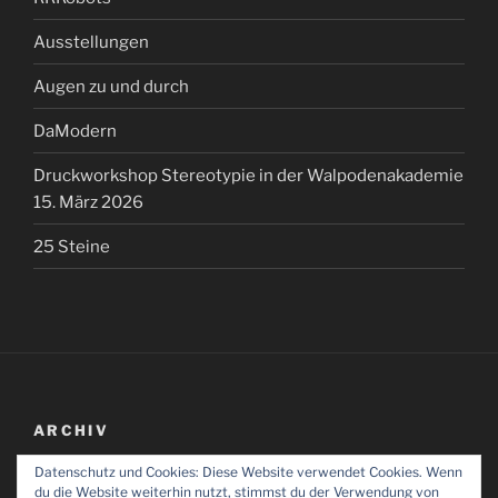
Ausstellungen
Augen zu und durch
DaModern
Druckworkshop Stereotypie in der Walpodenakademie
15. März 2026
25 Steine
ARCHIV
Datenschutz und Cookies: Diese Website verwendet Cookies. Wenn
Archiv
du die Website weiterhin nutzt, stimmst du der Verwendung von