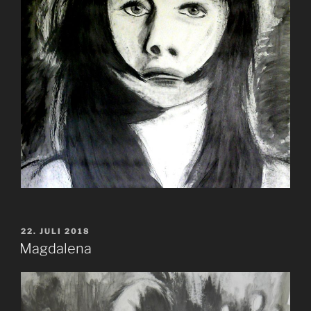
VERÖFFENTLICHT
22. JULI 2018
AM
Magdalena