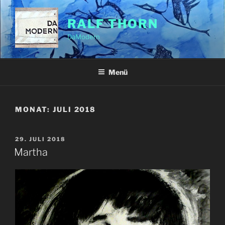
Zum
Inhalt
RALF THORN
springen
DaModern
Menü
MONAT:
JULI 2018
VERÖFFENTLICHT
29. JULI 2018
AM
Martha