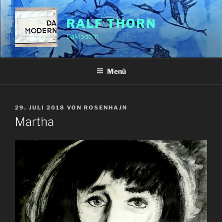
Zum
Inhalt
RALF THORN
springen
DaModern
Menü
VERÖFFENTLICHT
29. JULI 2018
VON
ROSENHAJN
AM
Martha