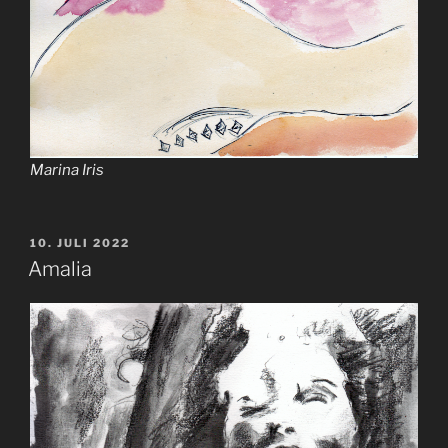
Marina Iris
VERÖFFENTLICHT
10. JULI 2022
AM
Amalia