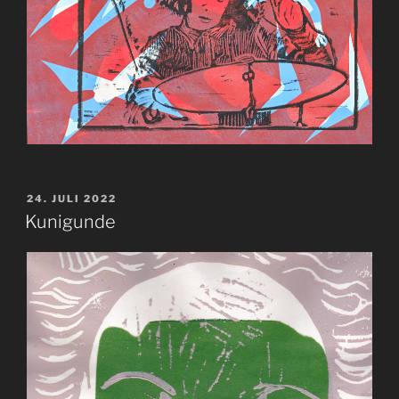
VERÖFFENTLICHT
24. JULI 2022
AM
Kunigunde