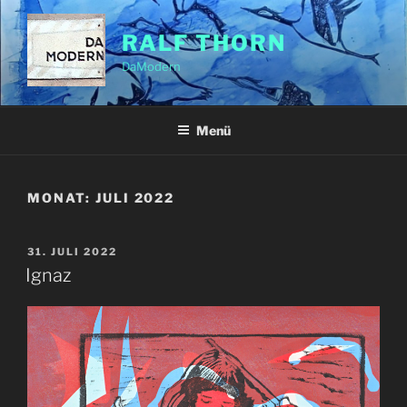
Zum
Inhalt
RALF THORN
springen
DaModern
Menü
MONAT:
JULI 2022
VERÖFFENTLICHT
31. JULI 2022
AM
Ignaz