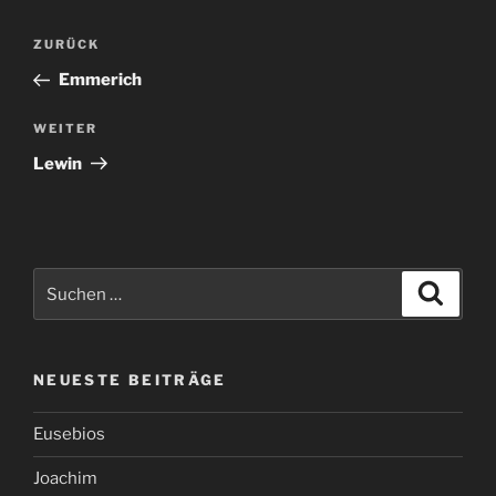
Beitragsnavigation
Vorheriger
ZURÜCK
Beitrag
Emmerich
Nächster
WEITER
Beitrag
Lewin
Suchen
Suche
nach:
NEUESTE BEITRÄGE
Eusebios
Joachim