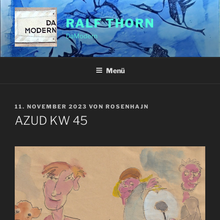
Zum
Inhalt
RALF THORN
springen
DaModern
Menü
VERÖFFENTLICHT
11. NOVEMBER 2023
VON
ROSENHAJN
AM
AZUD KW 45