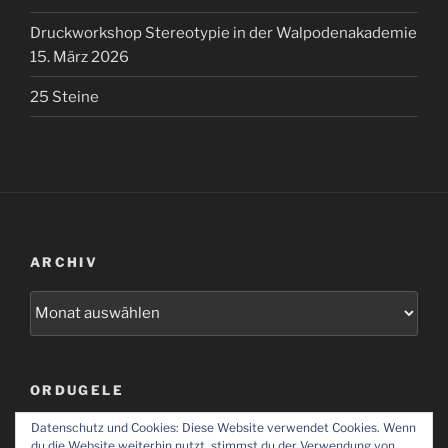
Druckworkshop Stereotypie in der Walpodenakademie
15. März 2026
25 Steine
ARCHIV
Archiv
ORDUGELE
Datenschutz und Cookies: Diese Website verwendet Cookies. Wenn
Ordugele
du die Website weiterhin nutzt, stimmst du der Verwendung von