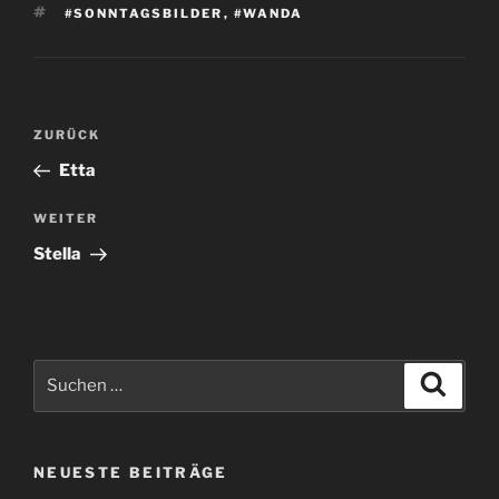
SCHLAGWÖRTER
#SONNTAGSBILDER
,
#WANDA
Beitragsnavigation
Vorheriger
ZURÜCK
Beitrag
Etta
Nächster
WEITER
Beitrag
Stella
Suchen
Suche
nach:
NEUESTE BEITRÄGE