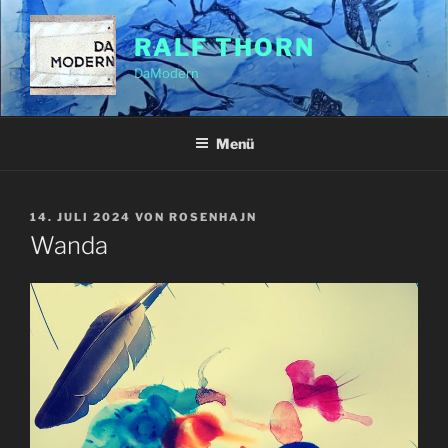
Zum
Inhalt
RALF THORN
springen
DaModern
Menü
VERÖFFENTLICHT
14. JULI 2024
VON
ROSENHAJN
AM
Wanda