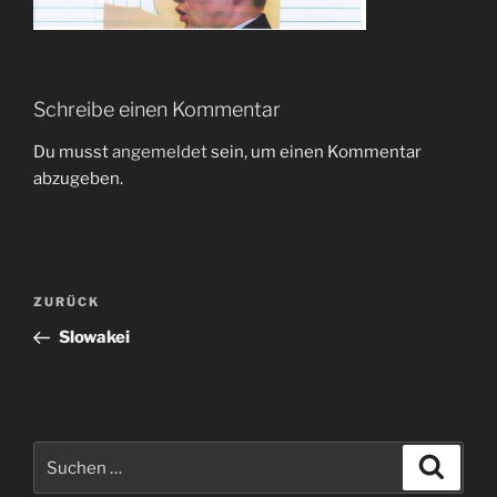
Schreibe einen Kommentar
Du musst
angemeldet
sein, um einen Kommentar
abzugeben.
Beitragsnavigation
Vorheriger
ZURÜCK
Beitrag
Slowakei
Suchen
Suche
nach: