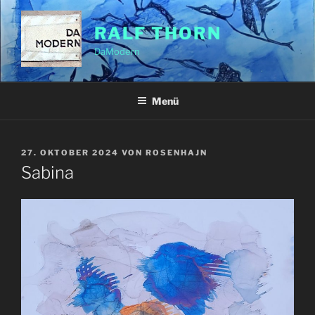
Zum
Inhalt
RALF THORN
springen
DaModern
Menü
VERÖFFENTLICHT
27. OKTOBER 2024
VON
ROSENHAJN
AM
Sabina