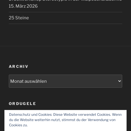
15. März 2026
25 Steine
ARCHIV
Archiv
ORDUGELE
Datenschutz und Cookies: Diese Website verwendet Cookies. Wenn
Ordugele
du die Website weiterhin nutzt, stimmst du der Verwendung von
Cookies zu.