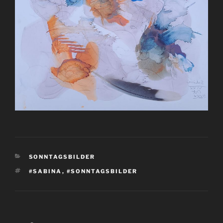
KATEGORIEN
SONNTAGSBILDER
SCHLAGWÖRTER
#SABINA
,
#SONNTAGSBILDER
Beitragsnavigation