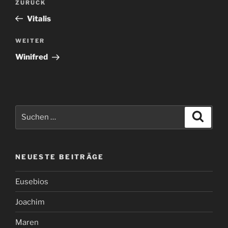
Vorheriger
ZURÜCK
Beitrag
Vitalis
Nächster
WEITER
Beitrag
Winifred
Suchen
Suche
nach:
NEUESTE BEITRÄGE
Eusebios
Joachim
Maren