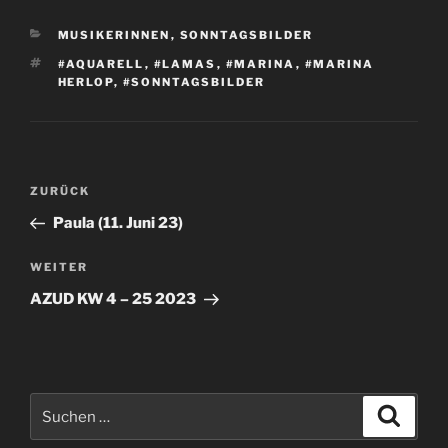
KATEGORIEN
MUSIKERINNEN
,
SONNTAGSBILDER
SCHLAGWÖRTER
#AQUARELL
,
#LAMAS
,
#MARINA
,
#MARINA
HERLOP
,
#SONNTAGSBILDER
Beitragsnavigation
Vorheriger
ZURÜCK
Beitrag
Paula (11. Juni 23)
Nächster
WEITER
Beitrag
AZUD KW 4 – 25 2023
Suchen
Suche
nach: