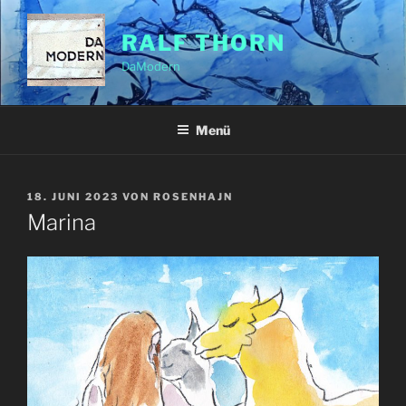
Zum
Inhalt
RALF THORN
springen
DaModern
Menü
VERÖFFENTLICHT
18. JUNI 2023
VON
ROSENHAJN
AM
Marina