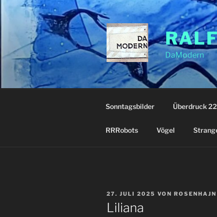
Zum
Inhalt
springen
RAL
DaModern
Sonntagsbilder
Überdruck 22
RRRobots
Vögel
Strang
VERÖFFENTLICHT
27. JULI 2025
VON
ROSENHAJN
AM
Liliana