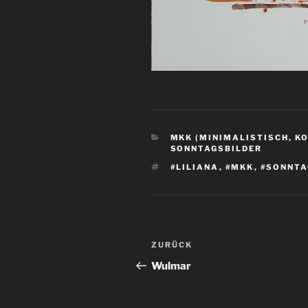
KATEGORIEN
MKK (MINIMALISTISCH, K
SONNTAGSBILDER
SCHLAGWÖRTER
#LILIANA
,
#MKK
,
#SONNTA
Beitragsnavigation
Vorheriger
ZURÜCK
Beitrag
Wulmar