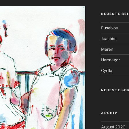
NEUESTE BE
Eusebios
Joachim
Maren
Hermagor
Cyrilla
NEUESTE KO
ARCHIV
August 2026