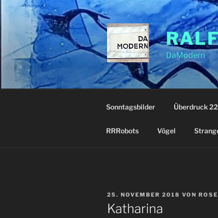
Zum
Inhalt
springen
RAL
DaModern
Sonntagsbilder
Überdruck 22
RRRobots
Vögel
Strang
VERÖFFENTLICHT
25. NOVEMBER 2018
VON
ROSE
AM
Katharina