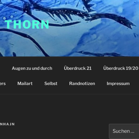
F THORN
Augen zu und durch
Überdruck 21
Überdruck 19/20
ers
Mailart
Selbst
Randnotizen
Impressum
NHAJN
Suchen
nach: