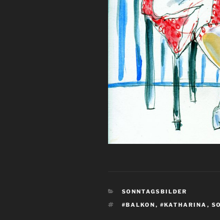
KATEGORIEN
SONNTAGSBILDER
SCHLAGWÖRTER
#BALKON
,
#KATHARINA
,
S