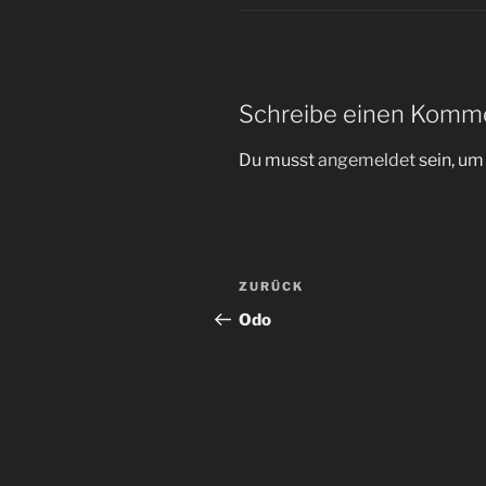
Schreibe einen Komm
Du musst
angemeldet
sein, u
Beitragsnavigation
Vorheriger
ZURÜCK
Beitrag
Odo