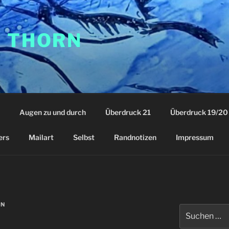
F THORN
Augen zu und durch
Überdruck 21
Überdruck 19/20
ers
Mailart
Selbst
Randnotizen
Impressum
JN
Suchen
nach: