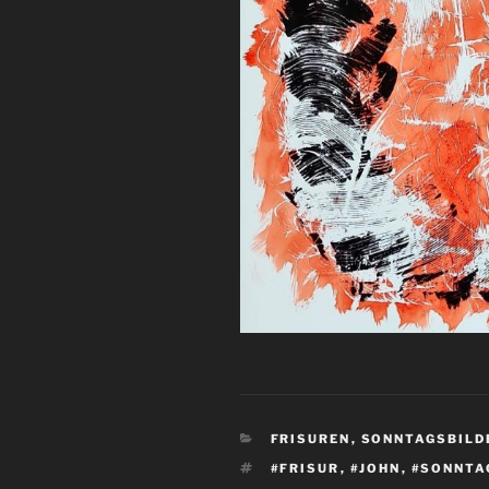
KATEGORIEN
FRISUREN
,
SONNTAGSBILD
SCHLAGWÖRTER
#FRISUR
,
#JOHN
,
#SONNTA