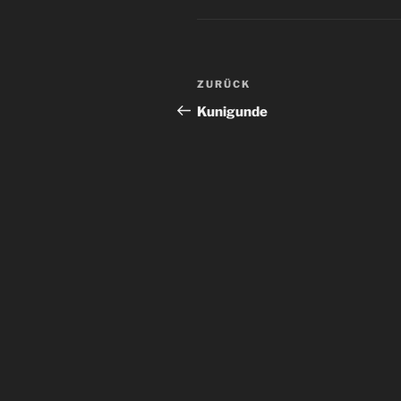
Beitragsnavigation
Vorheriger
ZURÜCK
Beitrag
Kunigunde