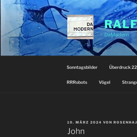
Zum
Inhalt
springen
RAL
DaModern
Sonntagsbilder
Überdruck 22
RRRobots
Vögel
Strang
VERÖFFENTLICHT
10. MÄRZ 2024
VON
ROSENHA
AM
John