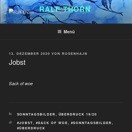
Zum
RALF THORN
Inhalt
DaModern
springen
Menü
VERÖFFENTLICHT
13. DEZEMBER 2020
VON
ROSENHAJN
AM
Jobst
Sack of woe
KATEGORIEN
SONNTAGSBILDER
,
ÜBERDRUCK 19/20
SCHLAGWÖRTER
#JOBST
,
#SACK OF WOE
,
#SONNTAGSBILDER
,
#ÜBERDRUCK