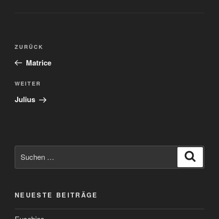
Beitragsnavigation
Vorheriger
ZURÜCK
Beitrag
Matrice
Nächster
WEITER
Beitrag
Julius
Suchen
Suche
nach:
NEUESTE BEITRÄGE
Eusebios