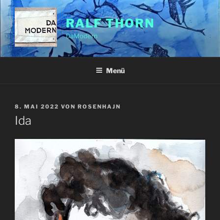
Zum
Inhalt
RALF THORN
springen
DaModern
Menü
VERÖFFENTLICHT
8. MAI 2022
VON
ROSENHAJN
AM
Ida