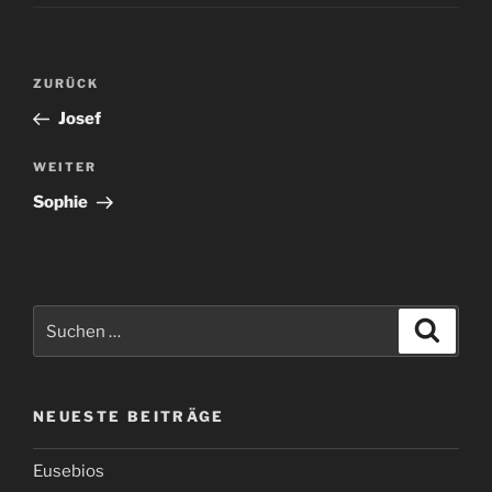
Beitragsnavigation
Vorheriger
ZURÜCK
Beitrag
Josef
Nächster
WEITER
Beitrag
Sophie
Suchen
Suche
nach:
NEUESTE BEITRÄGE
Eusebios