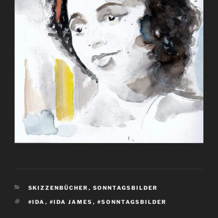
KATEGORIEN
SKIZZENBÜCHER
,
SONNTAGSBILDER
SCHLAGWÖRTER
#IDA
,
#IDA JAMES
,
#SONNTAGSBILDER