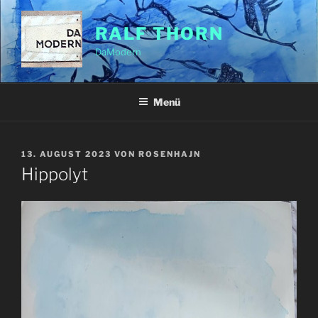
Zum
Inhalt
RALF THORN
springen
DaModern
Menü
VERÖFFENTLICHT
13. AUGUST 2023
VON
ROSENHAJN
AM
Hippolyt