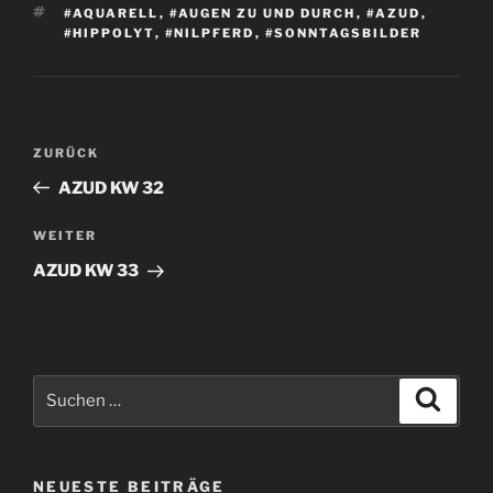
SCHLAGWÖRTER
#AQUARELL
,
#AUGEN ZU UND DURCH
,
#AZUD
,
#HIPPOLYT
,
#NILPFERD
,
#SONNTAGSBILDER
Beitragsnavigation
Vorheriger
ZURÜCK
Beitrag
AZUD KW 32
Nächster
WEITER
Beitrag
AZUD KW 33
Suchen
Suche
nach:
NEUESTE BEITRÄGE