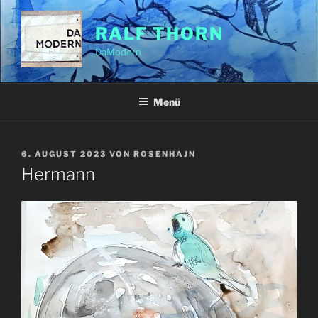
Zum
Inhalt
RALF THORN
springen
DaModern
Menü
VERÖFFENTLICHT
6. AUGUST 2023
VON
ROSENHAJN
AM
Hermann