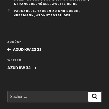
STRANGERS
,
VÖGEL
,
ZWEITE REIHE
SCHLAGWÖRTER
#AQUARELL
,
#AUGEN ZU UND DURCH
,
#HERMANN
,
#SONNTAGSBILDER
Beitragsnavigation
Vorheriger
ZURÜCK
Beitrag
AZUD KW 23 31
Nächster
WEITER
Beitrag
AZUD KW 32
Suchen
Suche
nach: