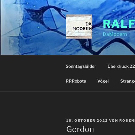
Zum
Inhalt
springen
RAL
DaModern
Sonntagsbilder
Überdruck 22
RRRobots
Vögel
Strang
VERÖFFENTLICHT
16. OKTOBER 2022
VON
ROSEN
AM
Gordon