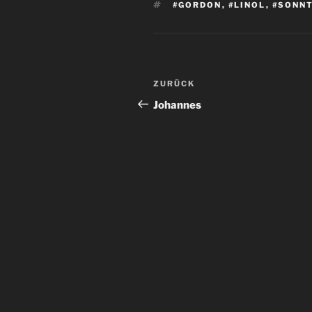
SCHLAGWÖRTER
#GORDON
,
#LINOL
,
#SONNT
Beitragsnavigation
Vorheriger
ZURÜCK
Beitrag
Johannes