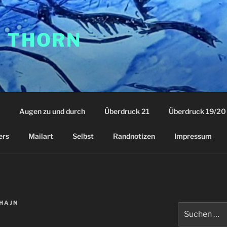
F THORN
Augen zu und durch
Überdruck 21
Überdruck 19/20
ers
Mailart
Selbst
Randnotizen
Impressum
HAJN
Suchen
nach: