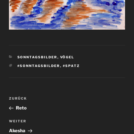
KATEGORIEN
SONNTAGSBILDER
,
VÖGEL
SCHLAGWÖRTER
#SONNTAGSBILDER
,
#SPATZ
Beitragsnavigation
Vorheriger
ZURÜCK
Beitrag
Reto
Nächster
WEITER
Beitrag
Akesha