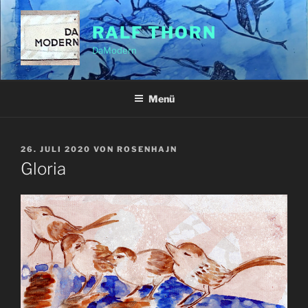
Zum
Inhalt
RALF THORN
springen
DaModern
Menü
VERÖFFENTLICHT
26. JULI 2020
VON
ROSENHAJN
AM
Gloria