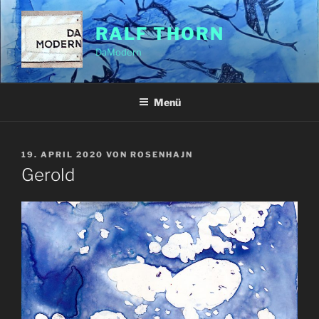
Zum
Inhalt
RALF THORN
springen
DaModern
Menü
VERÖFFENTLICHT
19. APRIL 2020
VON
ROSENHAJN
AM
Gerold