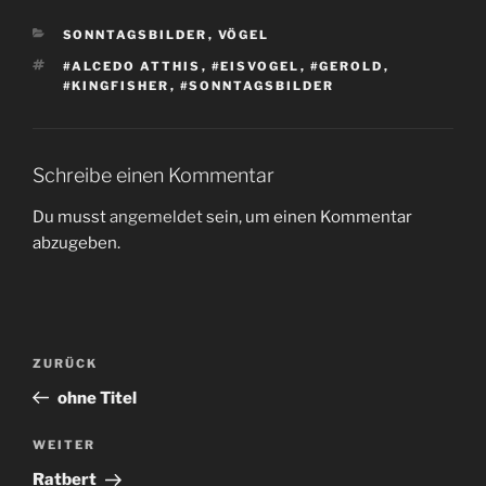
KATEGORIEN
SONNTAGSBILDER
,
VÖGEL
SCHLAGWÖRTER
#ALCEDO ATTHIS
,
#EISVOGEL
,
#GEROLD
,
#KINGFISHER
,
#SONNTAGSBILDER
Schreibe einen Kommentar
Du musst
angemeldet
sein, um einen Kommentar
abzugeben.
Beitragsnavigation
Vorheriger
ZURÜCK
Beitrag
ohne Titel
Nächster
WEITER
Beitrag
Ratbert