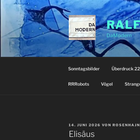
Zum
Inhalt
springen
RAL
DaModern
Sonntagsbilder
Überdruck 22
RRRobots
Vögel
Strang
VERÖFFENTLICHT
14. JUNI 2026
VON
ROSENHAJN
AM
Elisäus