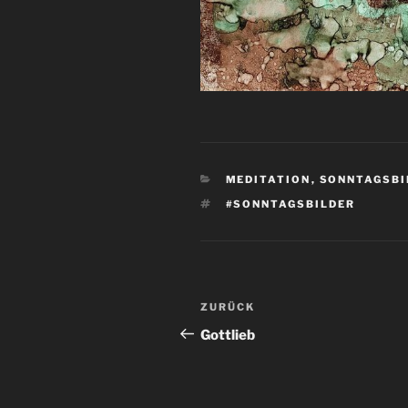
KATEGORIEN
MEDITATION
,
SONNTAGSBI
SCHLAGWÖRTER
#SONNTAGSBILDER
Beitragsnavigation
Vorheriger
ZURÜCK
Beitrag
Gottlieb