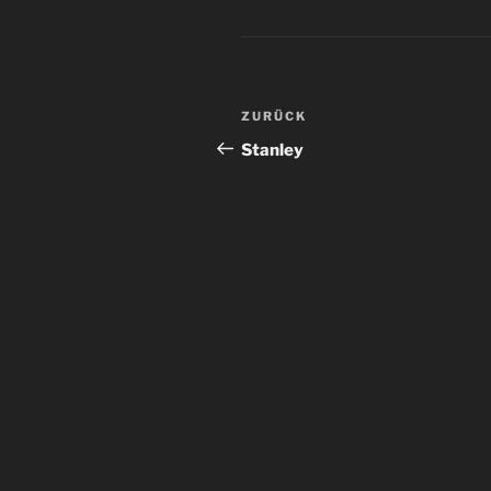
Beitragsnavigation
Vorheriger
ZURÜCK
Beitrag
Stanley