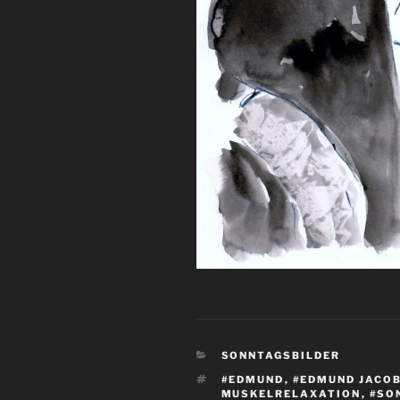
KATEGORIEN
SONNTAGSBILDER
SCHLAGWÖRTER
#EDMUND
,
#EDMUND JACO
MUSKELRELAXATION
,
#SO