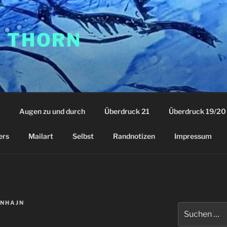
F THORN
Augen zu und durch
Überdruck 21
Überdruck 19/20
ers
Mailart
Selbst
Randnotizen
Impressum
NHAJN
Suchen
nach: