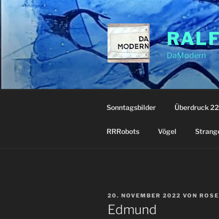
Zum
Inhalt
springen
RAL
DaModern
Sonntagsbilder
Überdruck 22
RRRobots
Vögel
Strang
VERÖFFENTLICHT
20. NOVEMBER 2022
VON
ROSE
AM
Edmund