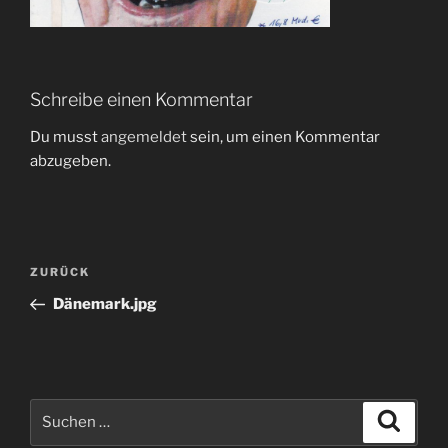
Schreibe einen Kommentar
Du musst
angemeldet
sein, um einen Kommentar
abzugeben.
Beitragsnavigation
Vorheriger
ZURÜCK
Beitrag
Dänemark.jpg
Suchen
Suche
nach: