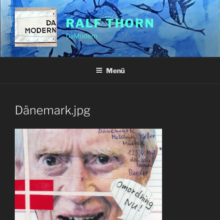
Zum
Inhalt
RALF THORN
springen
DaModern
Menü
Dänemark.jpg