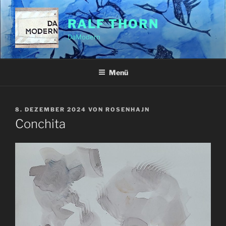
Zum
Inhalt
RALF THORN
springen
DaModern
Menü
VERÖFFENTLICHT
8. DEZEMBER 2024
VON
ROSENHAJN
AM
Conchita