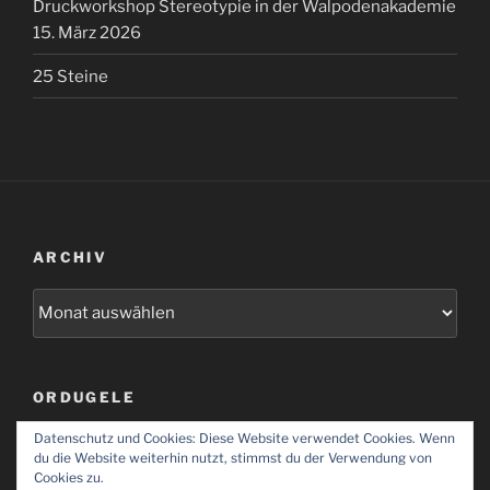
Druckworkshop Stereotypie in der Walpodenakademie
15. März 2026
25 Steine
ARCHIV
Archiv
ORDUGELE
Datenschutz und Cookies: Diese Website verwendet Cookies. Wenn
Ordugele
du die Website weiterhin nutzt, stimmst du der Verwendung von
Cookies zu.