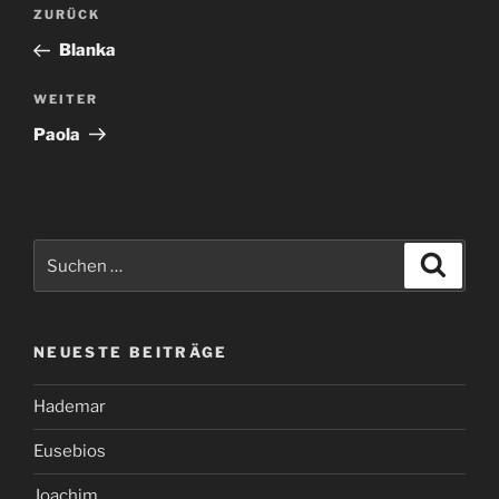
Beitragsnavigation
Vorheriger
ZURÜCK
Beitrag
Blanka
Nächster
WEITER
Beitrag
Paola
Suchen
Suche
nach:
NEUESTE BEITRÄGE
Hademar
Eusebios
Joachim