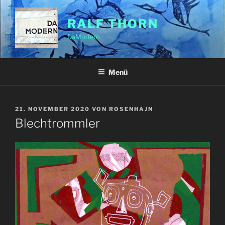
Zum
Inhalt
RALF THORN
springen
DaModern
Menü
VERÖFFENTLICHT
21. NOVEMBER 2020
VON
ROSENHAJN
AM
Blechtrommler