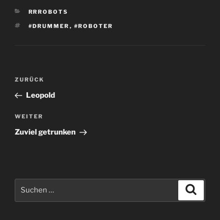
KATEGORIEN
RRROBOTS
SCHLAGWÖRTER
#DRUMMER
,
#ROBOTER
Beitragsnavigation
Vorheriger
ZURÜCK
Beitrag
Leopold
Nächster
WEITER
Beitrag
Zuviel getrunken
Suchen
Suche
nach: