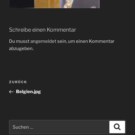
Schreibe einen Kommentar
Du musst
angemeldet
sein, um einen Kommentar
abzugeben.
Beitragsnavigation
Vorheriger
ZURÜCK
Beitrag
Belgien.jpg
Suchen
Suche
nach: