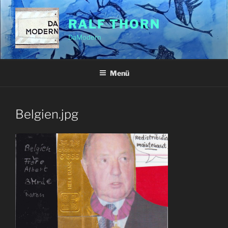
Zum
Inhalt
RALF THORN
springen
DaModern
Menü
Belgien.jpg