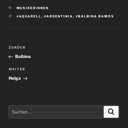
KATEGORIEN
MUSIKERINNEN
SCHLAGWÖRTER
#AQUARELL
,
#ARGENTINIA
,
#BALBINA RAMOS
Beitragsnavigation
Vorheriger
ZURÜCK
Beitrag
Balbina
Nächster
WEITER
Beitrag
Helga
Suchen
Suche
nach: