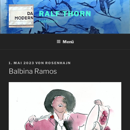
Zum
Inhalt
RALF THORN
springen
DaModern
Menü
VERÖFFENTLICHT
1. MAI 2023
VON
ROSENHAJN
AM
Balbina Ramos