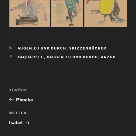
KATEGORIEN
AUGEN ZU UND DURCH
,
SKIZZENBÜCHER
SCHLAGWÖRTER
#AQUARELL
,
#AUGEN ZU UND DURCH
,
#AZUD
Beitragsnavigation
Vorheriger
ZURÜCK
Beitrag
Phoebe
Nächster
WEITER
Beitrag
Isabel