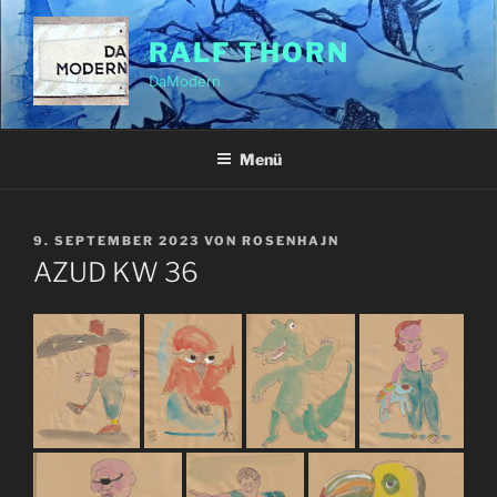
Zum
Inhalt
RALF THORN
springen
DaModern
Menü
VERÖFFENTLICHT
9. SEPTEMBER 2023
VON
ROSENHAJN
AM
AZUD KW 36