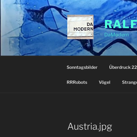
Zum
Inhalt
springen
RAL
DaModern
Sonntagsbilder
Überdruck 22
RRRobots
Vögel
Strang
Austria.jpg