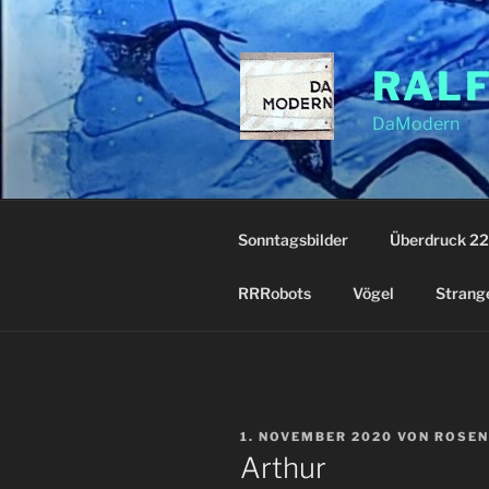
Zum
Inhalt
springen
RAL
DaModern
Sonntagsbilder
Überdruck 22
RRRobots
Vögel
Strang
VERÖFFENTLICHT
1. NOVEMBER 2020
VON
ROSEN
AM
Arthur