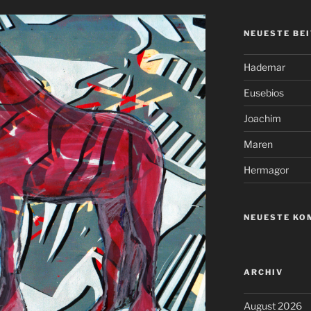
NEUESTE BE
Hademar
Eusebios
Joachim
Maren
Hermagor
NEUESTE KO
ARCHIV
August 2026