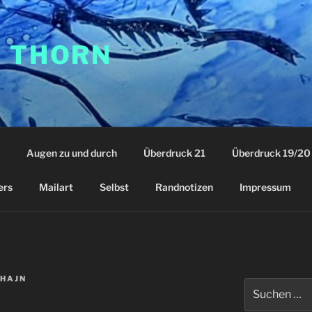
F THORN
Augen zu und durch
Überdruck 21
Überdruck 19/20
ers
Mailart
Selbst
Randnotizen
Impressum
HAJN
Suchen
nach: