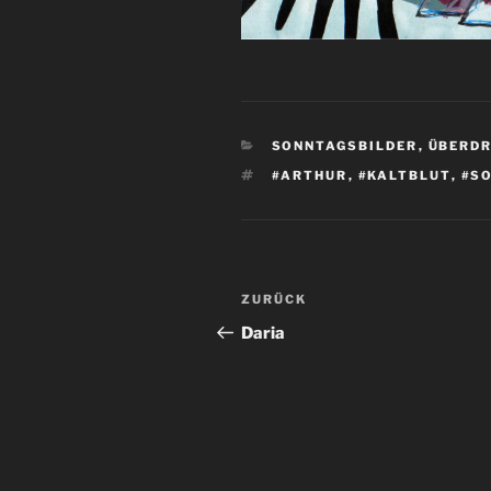
KATEGORIEN
SONNTAGSBILDER
,
ÜBERDR
SCHLAGWÖRTER
#ARTHUR
,
#KALTBLUT
,
#S
Beitragsnavigation
Vorheriger
ZURÜCK
Beitrag
Daria