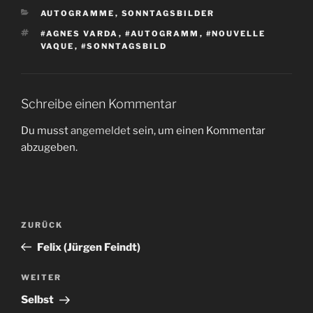
KATEGORIEN
AUTOGRAMME
,
SONNTAGSBILDER
SCHLAGWÖRTER
#AGNES VARDA
,
#AUTOGRAMM
,
#NOUVELLE
VAQUE
,
#SONNTAGSBILD
Schreibe einen Kommentar
Du musst
angemeldet
sein, um einen Kommentar
abzugeben.
Beitragsnavigation
Vorheriger
ZURÜCK
Beitrag
Felix (Jürgen Feindt)
Nächster
WEITER
Beitrag
Selbst