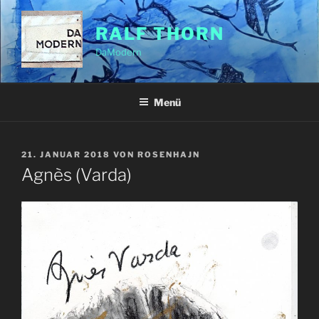
Zum
Inhalt
RALF THORN
springen
DaModern
Menü
VERÖFFENTLICHT
21. JANUAR 2018
VON
ROSENHAJN
AM
Agnès (Varda)