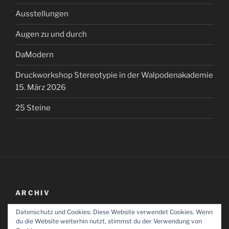
Ausstellungen
Augen zu und durch
DaModern
Druckworkshop Stereotypie in der Walpodenakademie
15. März 2026
25 Steine
ARCHIV
Datenschutz und Cookies: Diese Website verwendet Cookies. Wenn
Archiv
du die Website weiterhin nutzt, stimmst du der Verwendung von