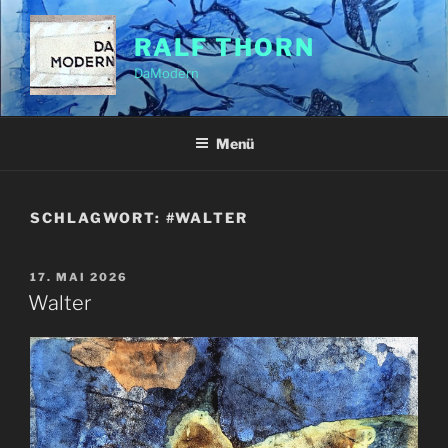
Zum
Inhalt
RALF THORN
springen
DaModern
Menü
SCHLAGWORT:
#WALTER
VERÖFFENTLICHT
17. MAI 2026
AM
Walter